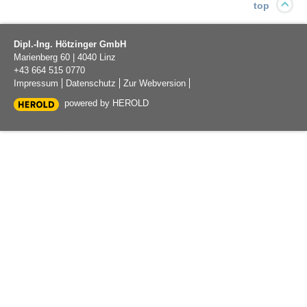
top
Dipl.-Ing. Hötzinger GmbH
Marienberg 60
|
4040
Linz
+43 664 515 0770
Impressum
Datenschutz
Zur Webversion
powered by HEROLD